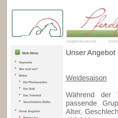
Jungpferdeaufzucht
Zucht
Unser Angebot
Main Menu
Startseite
Wer sind wir?
Weidesaison
Bilder
Die Pferdeweiden
Der Stall
Während der W
Das Trebeltal
passende Grup
Verschiedene Bilder
Alter, Geschlec
Unser Angebot
Betreuung